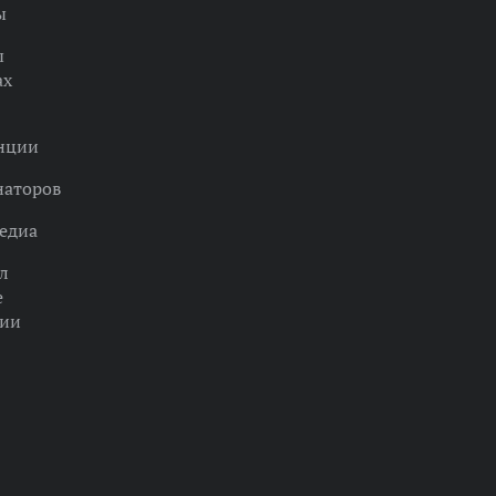
ы
ы
ах
нции
наторов
едиа
л
е
ции