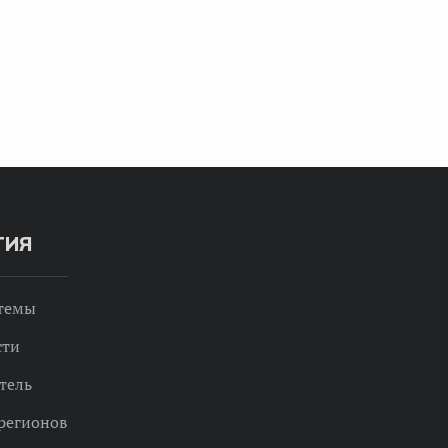
ТИЯ
 темы
сти
тель
регионов