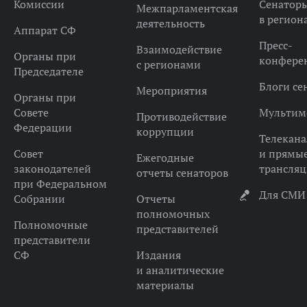
Комиссии
Сенатор
Межпарламентская
в регион
деятельность
Аппарат СФ
Пресс-
Взаимодействие
Органы при
конфере
с регионами
Председателе
Блоги се
Мероприятия
Органы при
Совете
Мультим
Противодействие
Федерации
коррупции
Телекана
Совет
и прямы
Ежегодные
законодателей
трансля
отчеты сенаторов
при Федеральном
Для СМИ
Собрании
Отчеты
полномочных
Полномочные
представителей
представители
СФ
Издания
и аналитические
материалы