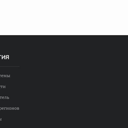
ТИЯ
 темы
сти
тель
регионов
ы