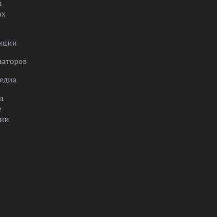
ы
ах
нции
наторов
едиа
л
е
ции