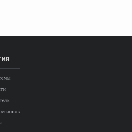
ТИЯ
 темы
сти
тель
регионов
ы