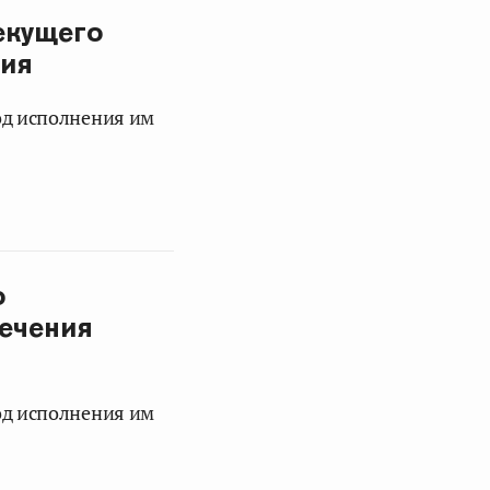
екущего
ния
од исполнения им
о
печения
од исполнения им