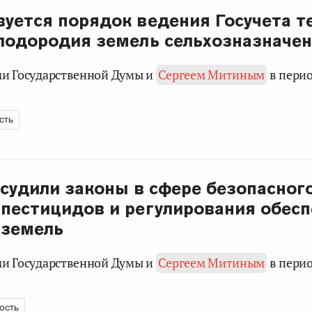
уется порядок ведения Госучета т
лодородия земель сельхозназначе
ами Государственной Думы и
Сергеем Митиным
в пери
сть
судили законы в сфере безопасног
пестицидов и регулирования обес
 земель
ами Государственной Думы и
Сергеем Митиным
в пери
ость