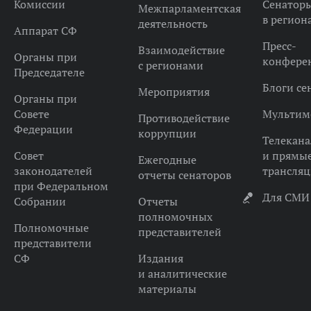
Комиссии
Сенатор
Межпарламентская
в регион
деятельность
Аппарат СФ
Пресс-
Взаимодействие
Органы при
конфере
с регионами
Председателе
Блоги се
Мероприятия
Органы при
Совете
Мультим
Противодействие
Федерации
коррупции
Телекана
Совет
и прямы
Ежегодные
законодателей
трансля
отчеты сенаторов
при Федеральном
Для СМИ
Собрании
Отчеты
полномочных
Полномочные
представителей
представители
СФ
Издания
и аналитические
материалы