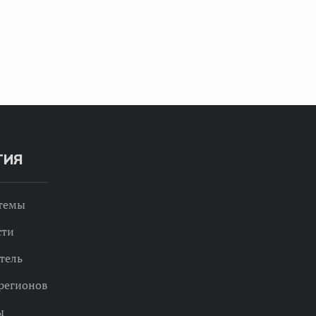
ТИЯ
 темы
сти
тель
регионов
ы