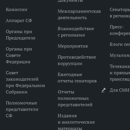
Документы
Комиссии
Сенатор
Межпарламентская
в регион
деятельность
Аппарат СФ
Пресс-
Взаимодействие
Органы при
конфере
с регионами
Председателе
Блоги се
Мероприятия
Органы при
Совете
Мультим
Противодействие
Федерации
коррупции
Телекана
Совет
и прямы
Ежегодные
законодателей
трансля
отчеты сенаторов
при Федеральном
Для СМИ
Собрании
Отчеты
полномочных
Полномочные
представителей
представители
СФ
Издания
и аналитические
материалы