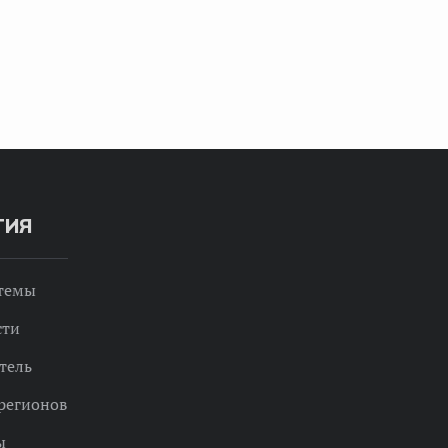
ТИЯ
 темы
сти
тель
регионов
ы