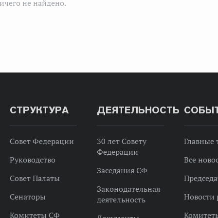
ичего не найдено.
СТРУКТУРА
ДЕЯТЕЛЬНОСТЬ
СОБЫ
Совет Федерации
30 лет Совету
Главные
Федерации
Руководство
Все ново
Заседания СФ
Совет Палаты
Председа
Законодательная
Сенаторы
Новости 
деятельность
Комитеты СФ
Комитет