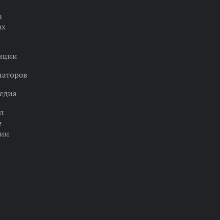
ы
ах
нции
наторов
едиа
л
е
ции