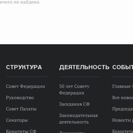
ичего не найдено.
СТРУКТУРА
ДЕЯТЕЛЬНОСТЬ
СОБЫ
Совет Федерации
30 лет Совету
Главные
Федерации
Руководство
Все ново
Заседания СФ
Совет Палаты
Председа
Законодательная
Сенаторы
Новости 
деятельность
Комитеты СФ
Комитет