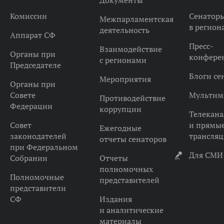
Документы
Комиссии
Сенатор
Межпарламентская
в регион
деятельность
Аппарат СФ
Пресс-
Взаимодействие
Органы при
конфере
с регионами
Председателе
Блоги се
Мероприятия
Органы при
Совете
Мультим
Противодействие
Федерации
коррупции
Телекана
Совет
и прямы
Ежегодные
законодателей
трансля
отчеты сенаторов
при Федеральном
Для СМИ
Собрании
Отчеты
полномочных
Полномочные
представителей
представители
СФ
Издания
и аналитические
материалы