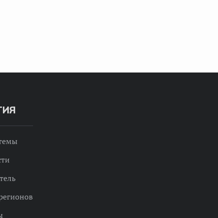
ТИЯ
 темы
сти
тель
регионов
ы