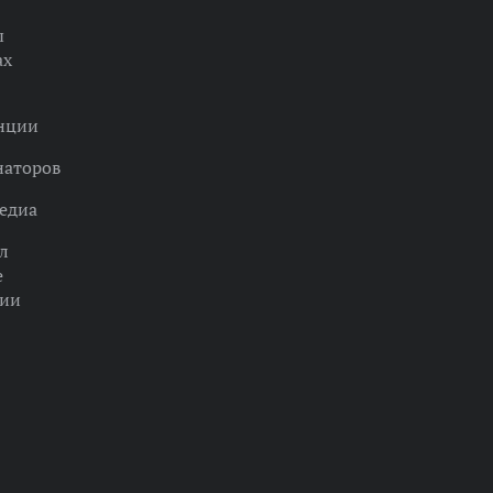
ы
ах
нции
наторов
едиа
л
е
ции