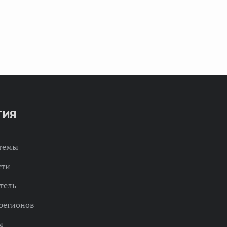
ТИЯ
 темы
сти
тель
регионов
ы