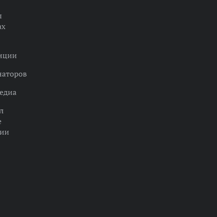
ы
ах
нции
наторов
едиа
л
е
ции