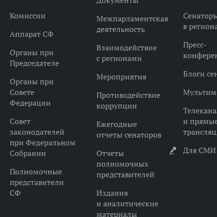
Документы
Комиссии
Сенатор
Межпарламентская
в регион
деятельность
Аппарат СФ
Пресс-
Взаимодействие
Органы при
конфере
с регионами
Председателе
Блоги се
Мероприятия
Органы при
Совете
Мультим
Противодействие
Федерации
коррупции
Телекана
Совет
и прямы
Ежегодные
законодателей
трансля
отчеты сенаторов
при Федеральном
Для СМИ
Собрании
Отчеты
полномочных
Полномочные
представителей
представители
СФ
Издания
и аналитические
материалы