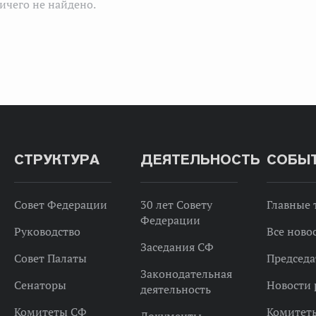
ичего не найдено.
СТРУКТУРА
ДЕЯТЕЛЬНОСТЬ
СОБЫ
Совет Федерации
30 лет Совету
Главные
Федерации
Руководство
Все ново
Заседания СФ
Совет Палаты
Председа
Законодательная
Сенаторы
Новости 
деятельность
Комитеты СФ
Комитет