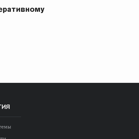
еративному
ТИЯ
 темы
сти