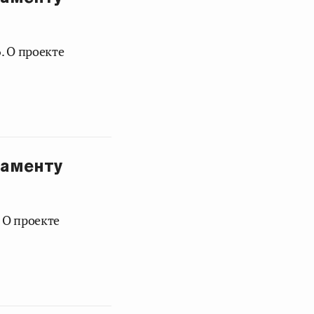
. О проекте
ламенту
 О проекте