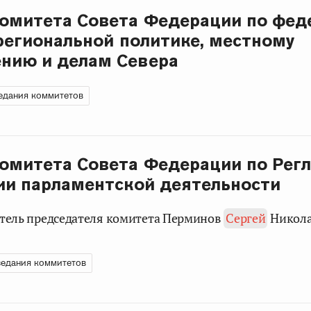
омитета Совета Федерации по фед
 региональной политике, местному
нию и делам Севера
едания коммитетов
омитета Совета Федерации по Рег
ии парламентской деятельности
титель председателя комитета Перминов
Сергей
Никола
едания коммитетов