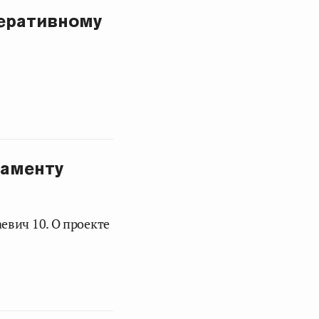
еративному
ламенту
евич 10. О проекте