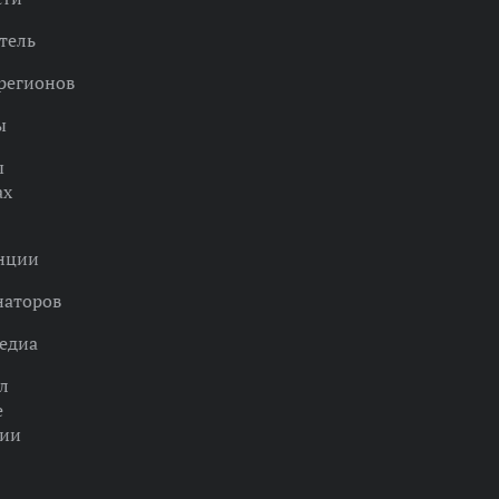
тель
регионов
ы
ы
ах
нции
наторов
едиа
л
е
ции