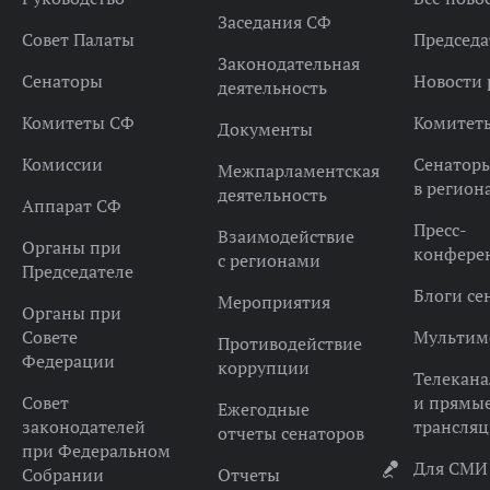
Заседания СФ
Совет Палаты
Председа
Законодательная
Сенаторы
Новости 
деятельность
Комитеты СФ
Комитет
Документы
Комиссии
Сенатор
Межпарламентская
в регион
деятельность
Аппарат СФ
Пресс-
Взаимодействие
Органы при
конфере
с регионами
Председателе
Блоги се
Мероприятия
Органы при
Совете
Мультим
Противодействие
Федерации
коррупции
Телекана
Совет
и прямы
Ежегодные
законодателей
трансля
отчеты сенаторов
при Федеральном
Для СМИ
Собрании
Отчеты