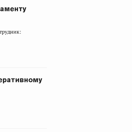
ламенту
трудник:
еративному