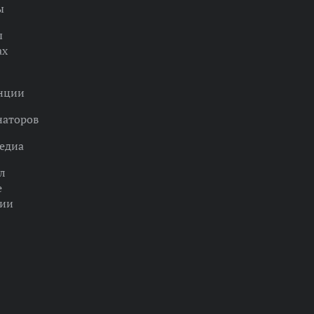
ы
ы
ах
нции
наторов
едиа
л
е
ции