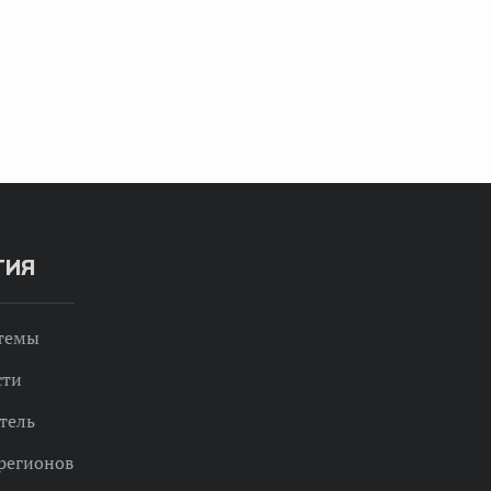
ТИЯ
 темы
сти
тель
регионов