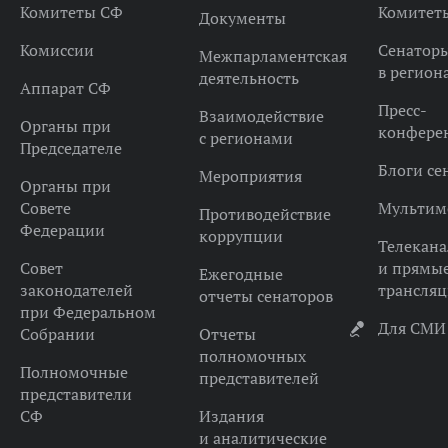
Комитеты СФ
Комитет
Документы
Комиссии
Сенатор
Межпарламентская
в регион
деятельность
Аппарат СФ
Пресс-
Взаимодействие
Органы при
конфере
с регионами
Председателе
Блоги се
Мероприятия
Органы при
Совете
Мультим
Противодействие
Федерации
коррупции
Телекана
Совет
и прямы
Ежегодные
законодателей
трансля
отчеты сенаторов
при Федеральном
Для СМИ
Собрании
Отчеты
полномочных
Полномочные
представителей
представители
СФ
Издания
и аналитические