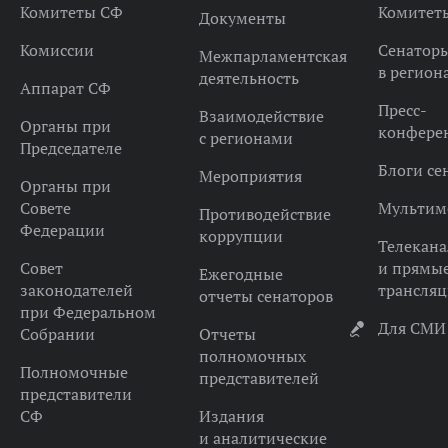
Комитеты СФ
Комитет
Документы
Комиссии
Сенатор
Межпарламентская
в регион
деятельность
Аппарат СФ
Пресс-
Взаимодействие
Органы при
конфере
с регионами
Председателе
Блоги се
Мероприятия
Органы при
Совете
Мультим
Противодействие
Федерации
коррупции
Телекана
Совет
и прямы
Ежегодные
законодателей
трансля
отчеты сенаторов
при Федеральном
Для СМИ
Собрании
Отчеты
полномочных
Полномочные
представителей
представители
СФ
Издания
и аналитические