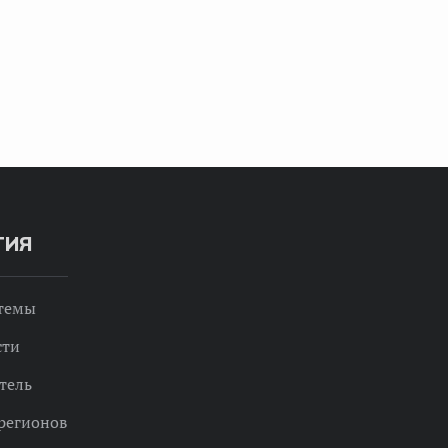
ТИЯ
 темы
сти
тель
регионов