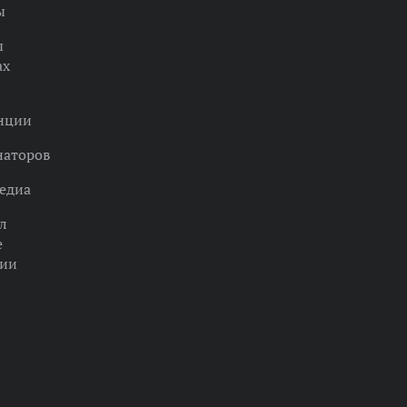
ы
ы
ах
нции
наторов
едиа
л
е
ции