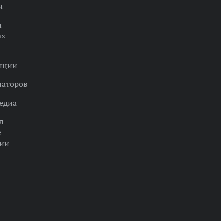
ы
ы
ах
нции
наторов
едиа
л
е
ции