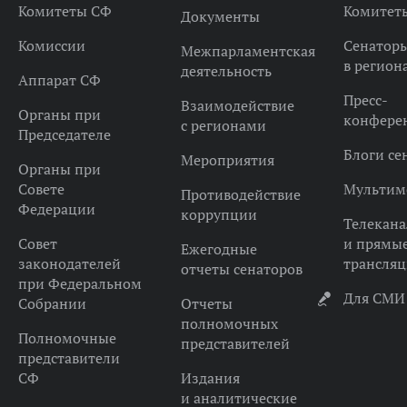
Комитеты СФ
Комитет
Документы
Комиссии
Сенатор
Межпарламентская
в регион
деятельность
Аппарат СФ
Пресс-
Взаимодействие
Органы при
конфере
с регионами
Председателе
Блоги се
Мероприятия
Органы при
Совете
Мультим
Противодействие
Федерации
коррупции
Телекана
Совет
и прямы
Ежегодные
законодателей
трансля
отчеты сенаторов
при Федеральном
Для СМИ
Собрании
Отчеты
полномочных
Полномочные
представителей
представители
СФ
Издания
и аналитические