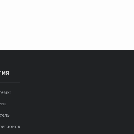
ТИЯ
 темы
сти
тель
регионов