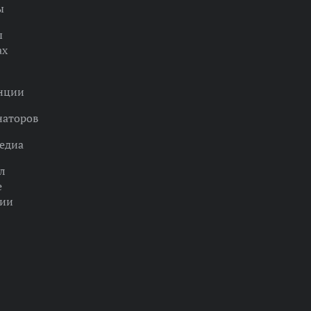
ы
ы
ах
нции
наторов
едиа
л
е
ции