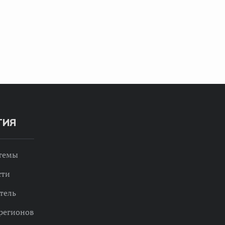
ТИЯ
 темы
сти
тель
регионов