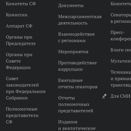
Комитеты СФ
Комитет
Документы
Комиссии
Сенатор
Межпарламентская
в регион
деятельность
Аппарат СФ
Пресс-
Взаимодействие
Органы при
конфере
с регионами
Председателе
Блоги се
Мероприятия
Органы при
Совете
Мультим
Противодействие
Федерации
коррупции
Телекана
Совет
и прямы
Ежегодные
законодателей
трансля
отчеты сенаторов
при Федеральном
Для СМИ
Собрании
Отчеты
полномочных
Полномочные
представителей
представители
СФ
Издания
и аналитические