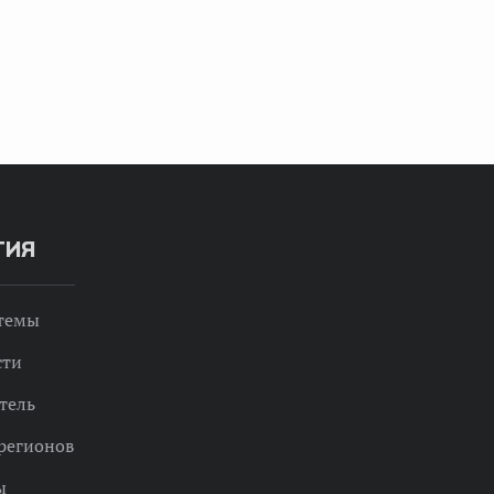
ТИЯ
 темы
сти
тель
регионов
ы