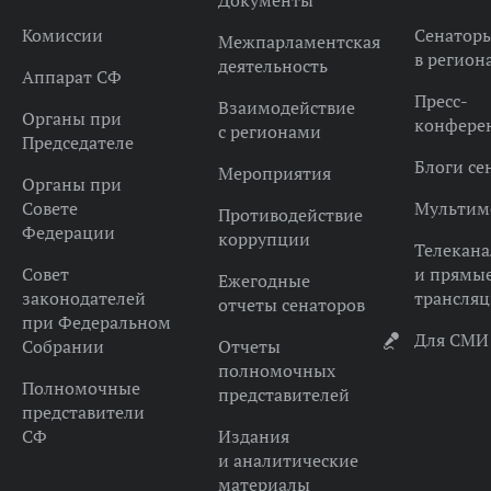
Документы
Комиссии
Сенатор
Межпарламентская
в регион
деятельность
Аппарат СФ
Пресс-
Взаимодействие
Органы при
конфере
с регионами
Председателе
Блоги се
Мероприятия
Органы при
Совете
Мультим
Противодействие
Федерации
коррупции
Телекана
Совет
и прямы
Ежегодные
законодателей
трансля
отчеты сенаторов
при Федеральном
Для СМИ
Собрании
Отчеты
полномочных
Полномочные
представителей
представители
СФ
Издания
и аналитические
материалы