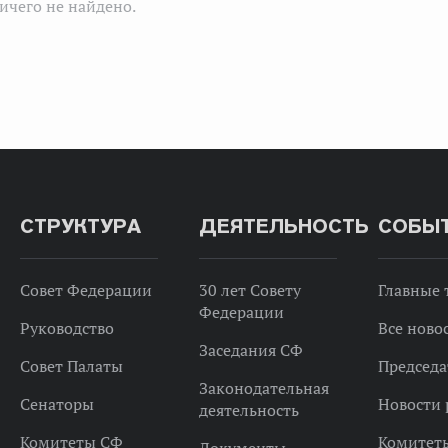
ичего не найдено.
СТРУКТУРА
ДЕЯТЕЛЬНОСТЬ
СОБЫ
Совет Федерации
30 лет Совету
Главные
Федерации
Руководство
Все ново
Заседания СФ
Совет Палаты
Председа
Законодательная
Сенаторы
Новости 
деятельность
Комитеты СФ
Комитет