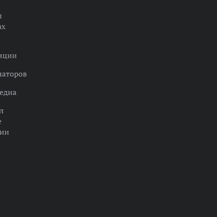
ы
ах
нции
наторов
едиа
л
е
ции