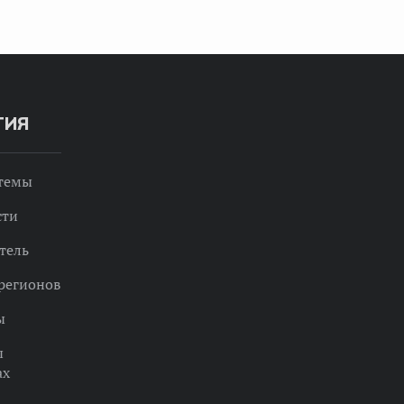
ТИЯ
 темы
сти
тель
регионов
ы
ы
ах