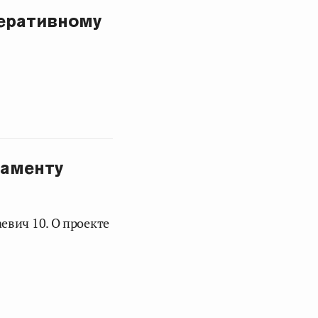
еративному
ламенту
евич 10. О проекте