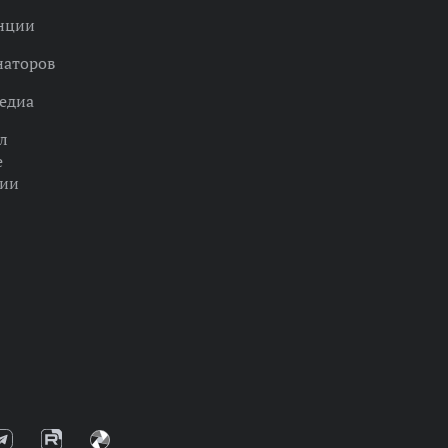
нции
наторов
едиа
л
е
ции