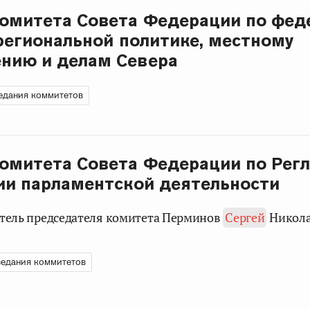
омитета Совета Федерации по фед
 региональной политике, местному
нию и делам Севера
едания коммитетов
омитета Совета Федерации по Рег
ии парламентской деятельности
титель председателя комитета Перминов
Сергей
Никола
едания коммитетов