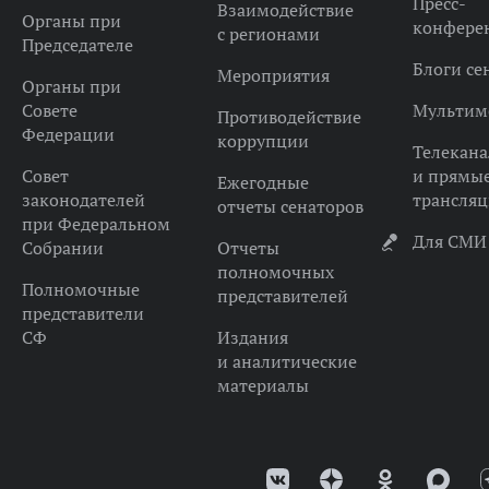
Пресс-
Взаимодействие
Органы при
конфере
с регионами
Председателе
Блоги се
Мероприятия
Органы при
Совете
Мультим
Противодействие
Федерации
коррупции
Телекана
Совет
и прямы
Ежегодные
законодателей
трансля
отчеты сенаторов
при Федеральном
Для СМИ
Собрании
Отчеты
полномочных
Полномочные
представителей
представители
СФ
Издания
и аналитические
материалы