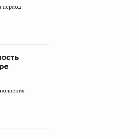
в период
мость
ре
сполнения