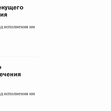
екущего
ния
од исполнения им
о
печения
од исполнения им