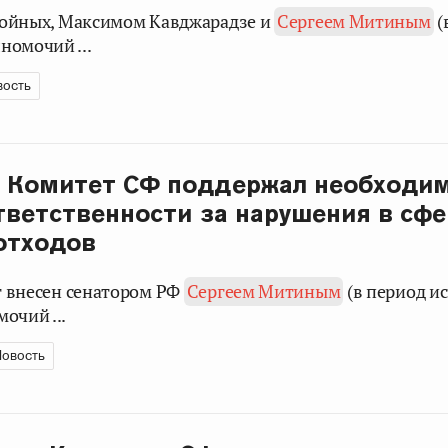
 Двойных, Максимом Кавджарадзе и
Сергеем Митиным
(
номочий ...
вость
 Комитет СФ поддержал необходи
тветственности за нарушения в сфе
отходов
нт внесен сенатором РФ
Сергеем Митиным
(в период и
очий ...
овость