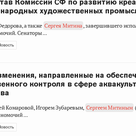
тав Комиссии СФ по развитию кре
 народных художественных промыс
 Федорова, а также
Сергея Митина
, завершившего исп
очий. Сенаторы ...
Новость
менения, направленные на обеспе
енного контроля в сфере аквакуль
тва
ьей Комаровой, Игорем Зубаревым,
Сергеем Митиным
номочий ...
Новость