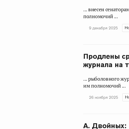
... внесен сенатор
полномочий ...
Н
9 декабря 2025
Продлены ср
журнала на 
... рыболовного жу
им полномочий ...
Н
26 ноября 2025
А. Двойных: