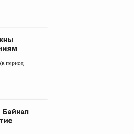
лжны
аниям
(в период
а Байкал
тие