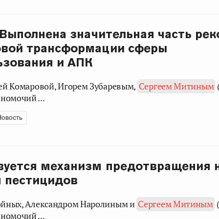
 Выполнена значительная часть ре
овой трансформации сферы
ьзования и АПК
ьей Комаровой, Игорем Зубаревым,
Сергеем Митиным
номочий ...
Новость
вуется механизм предотвращения 
я пестицидов
войных, Александром Наролиным и
Сергеем Митиным
(
номочий ...