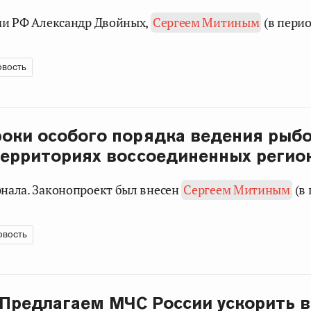
ами РФ Александр Двойных,
Сергеем Митиным
(в пери
овость
оки особого порядка ведения рыб
территориях воссоединенных регио
рнала. Законопроект был внесен
Сергеем Митиным
(в
овость
 Предлагаем МЧС России ускорить 