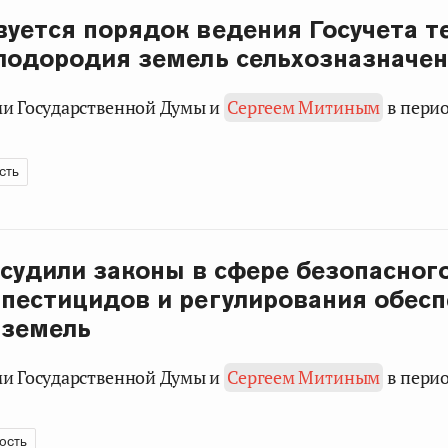
уется порядок ведения Госучета т
лодородия земель сельхозназначе
ами Государственной Думы и
Сергеем Митиным
в пери
сть
судили законы в сфере безопасног
пестицидов и регулирования обес
 земель
ами Государственной Думы и
Сергеем Митиным
в пери
ость