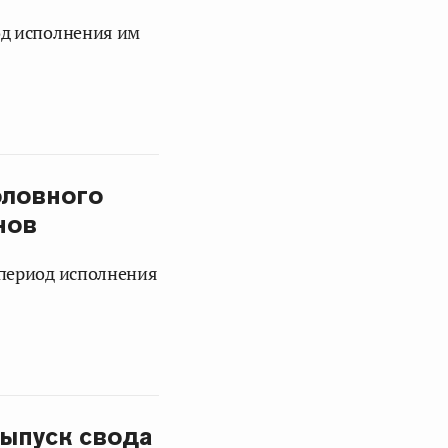
од исполнения им
оловного
нов
 период исполнения
выпуск свода