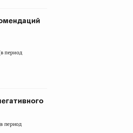
комендаций
(в период
негативного
в период