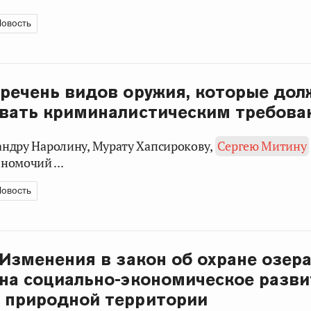
овость
речень видов оружия, которые до
овать криминалистическим требов
сандру Наролину, Мурату Хапсирокову,
Сергею Митину
номочий ...
овость
 Изменения в закон об охране озер
на социально-экономическое разви
 природной территории