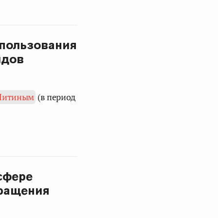
спользования
идов
Митиным
(в период
сфере
бращения