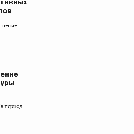
ативных
лов
олнение
чение
туры
(в период