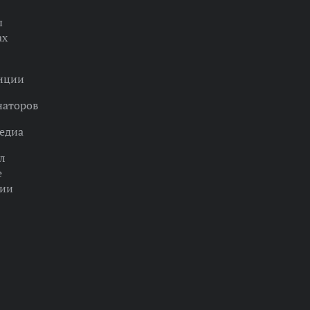
ы
ах
нции
наторов
едиа
л
е
ции