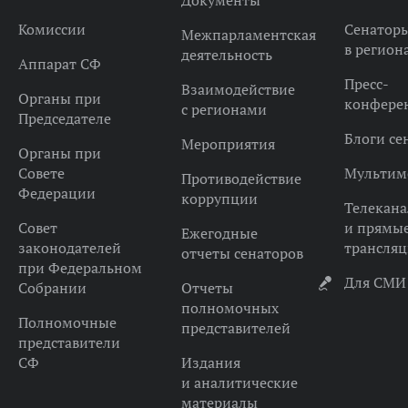
Документы
Комиссии
Сенатор
Межпарламентская
в регион
деятельность
Аппарат СФ
Пресс-
Взаимодействие
Органы при
конфере
с регионами
Председателе
Блоги се
Мероприятия
Органы при
Совете
Мультим
Противодействие
Федерации
коррупции
Телекана
Совет
и прямы
Ежегодные
законодателей
трансля
отчеты сенаторов
при Федеральном
Для СМИ
Собрании
Отчеты
полномочных
Полномочные
представителей
представители
СФ
Издания
и аналитические
материалы