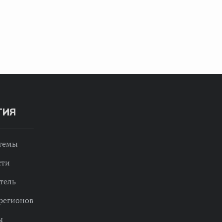
ТИЯ
 темы
сти
тель
регионов
ы