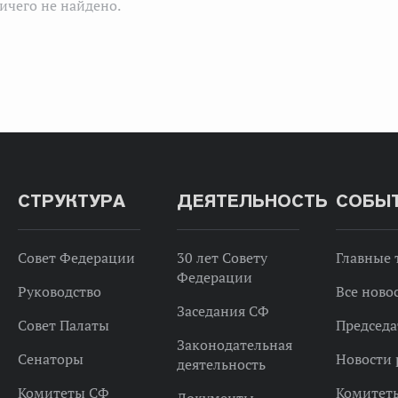
ичего не найдено.
СТРУКТУРА
ДЕЯТЕЛЬНОСТЬ
СОБЫ
Совет Федерации
30 лет Совету
Главные
Федерации
Руководство
Все ново
Заседания СФ
Совет Палаты
Председа
Законодательная
Сенаторы
Новости 
деятельность
Комитеты СФ
Комитет