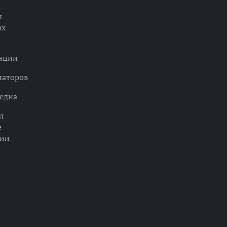
ы
ах
нции
наторов
едиа
л
е
ции