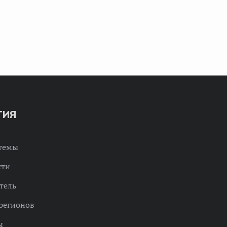
ТИЯ
 темы
сти
тель
регионов
ы