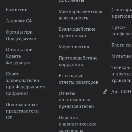
Документы
Комиссии
Сенатор
Межпарламентская
в регион
деятельность
Аппарат СФ
Пресс-
Взаимодействие
Органы при
конфере
с регионами
Председателе
Блоги се
Мероприятия
Органы при
Совете
Мультим
Противодействие
Федерации
коррупции
Телекана
Совет
и прямы
Ежегодные
законодателей
трансля
отчеты сенаторов
при Федеральном
Для СМИ
Собрании
Отчеты
полномочных
Полномочные
представителей
представители
СФ
Издания
и аналитические
материалы