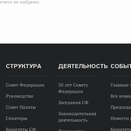
ичего не найдено.
СТРУКТУРА
ДЕЯТЕЛЬНОСТЬ
СОБЫ
Совет Федерации
30 лет Совету
Главные
Федерации
Руководство
Все ново
Заседания СФ
Совет Палаты
Председа
Законодательная
Сенаторы
Новости 
деятельность
Комитеты СФ
Комитет