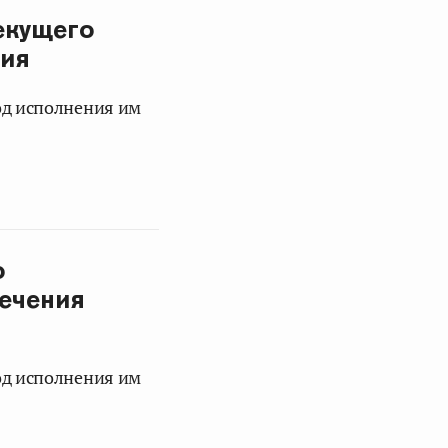
екущего
ния
од исполнения им
о
печения
од исполнения им