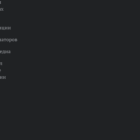
ы
ах
нции
наторов
едиа
л
е
ции