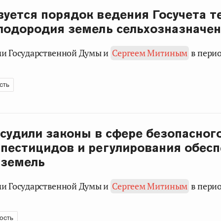
уется порядок ведения Госучета т
лодородия земель сельхозназначе
ами Государственной Думы и
Сергеем Митиным
в пери
сть
судили законы в сфере безопасног
пестицидов и регулирования обес
 земель
ами Государственной Думы и
Сергеем Митиным
в пери
ость