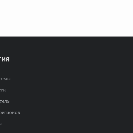
ТИЯ
 темы
сти
тель
регионов
ы