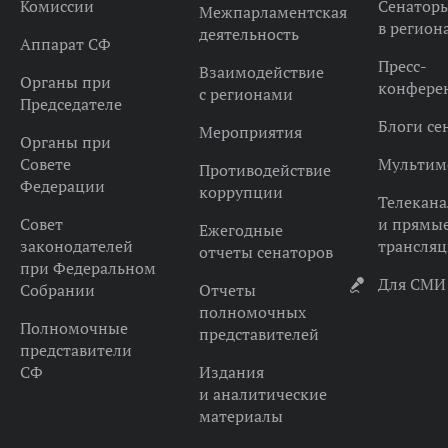
Комиссии
Сенатор
Межпарламентская
в регион
деятельность
Аппарат СФ
Пресс-
Взаимодействие
Органы при
конфере
с регионами
Председателе
Блоги се
Мероприятия
Органы при
Совете
Мультим
Противодействие
Федерации
коррупции
Телекана
Совет
и прямы
Ежегодные
законодателей
трансля
отчеты сенаторов
при Федеральном
Для СМИ
Собрании
Отчеты
полномочных
Полномочные
представителей
представители
СФ
Издания
и аналитические
материалы