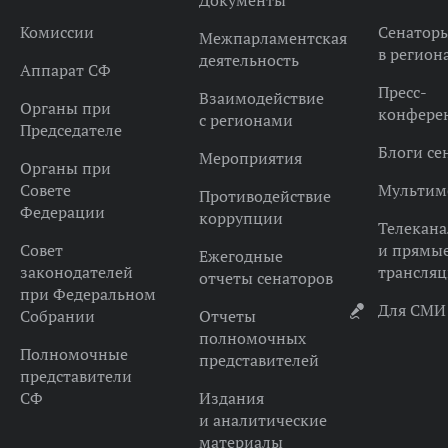
Документы
Комиссии
Сенатор
Межпарламентская
в регион
деятельность
Аппарат СФ
Пресс-
Взаимодействие
Органы при
конфере
с регионами
Председателе
Блоги се
Мероприятия
Органы при
Совете
Мультим
Противодействие
Федерации
коррупции
Телекана
Совет
и прямы
Ежегодные
законодателей
трансля
отчеты сенаторов
при Федеральном
Для СМИ
Собрании
Отчеты
полномочных
Полномочные
представителей
представители
СФ
Издания
и аналитические
материалы