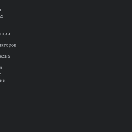
ы
ах
нции
наторов
едиа
л
е
ции