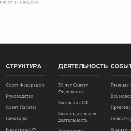
ичего не найдено.
СТРУКТУРА
ДЕЯТЕЛЬНОСТЬ
СОБЫ
Совет Федерации
30 лет Совету
Главные
Федерации
Руководство
Все ново
Заседания СФ
Совет Палаты
Председа
Законодательная
Сенаторы
Новости 
деятельность
Комитеты СФ
Комитет