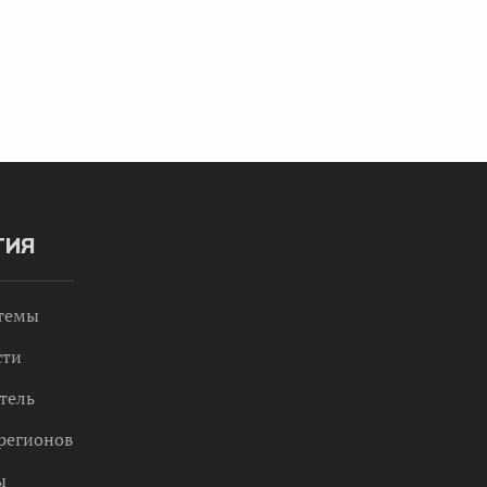
ТИЯ
 темы
сти
тель
регионов
ы