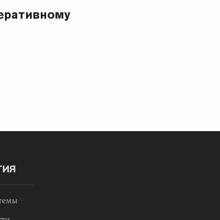
еративному
ТИЯ
 темы
сти