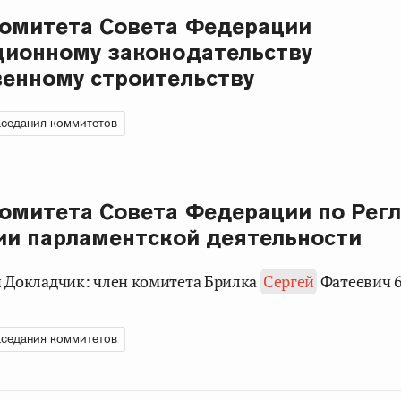
Комитета Совета Федерации
ционному законодательству
венному строительству
седания коммитетов
омитета Совета Федерации по Рег
ии парламентской деятельности
ели Докладчик: член комитета Брилка
Сергей
Фатеевич 6
седания коммитетов