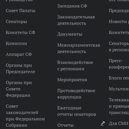
Заседания СФ
Совет Палаты
Председа
Законодательная
Сенаторы
Новости 
деятельность
Комитеты СФ
Комитет
Документы
Комиссии
Сенатор
Межпарламентская
в регион
деятельность
Аппарат СФ
Пресс-
Взаимодействие
Органы при
конфере
с регионами
Председателе
Блоги се
Мероприятия
Органы при
Совете
Мультим
Противодействие
Федерации
коррупции
Телекана
Совет
и прямы
Ежегодные
законодателей
трансля
отчеты сенаторов
при Федеральном
Для СМИ
Собрании
Отчеты