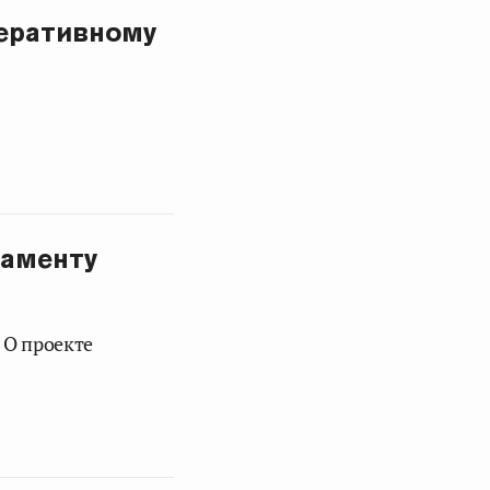
еративному
ламенту
 О проекте