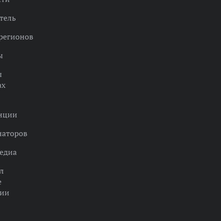
тель
регионов
ы
ы
ах
нции
наторов
едиа
л
е
ции