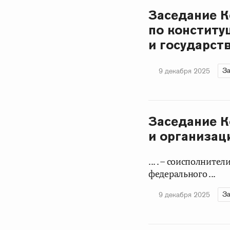
Заседание 
по конститу
и государст
За
9 декабря 2025
Заседание К
и организац
... . – соисполнит
федерального ...
За
9 декабря 2025