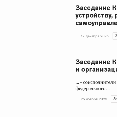
Заседание К
устройству,
самоуправле
З
17 декабря 2025
Заседание К
и организац
... – соисполнител
федерального ...
З
25 ноября 2025