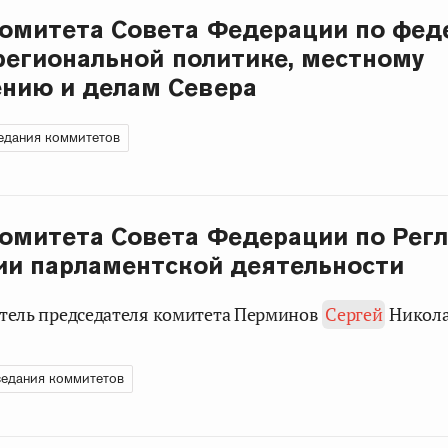
омитета Совета Федерации по фед
 региональной политике, местному
нию и делам Севера
едания коммитетов
омитета Совета Федерации по Рег
ии парламентской деятельности
титель председателя комитета Перминов
Сергей
Никола
едания коммитетов