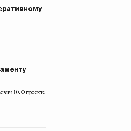
еративному
ламенту
евич 10. О проекте