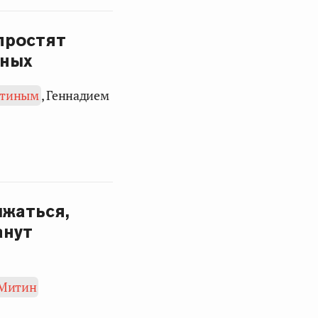
простят
йных
итиным
, Геннадием
лжаться,
анут
 Митин