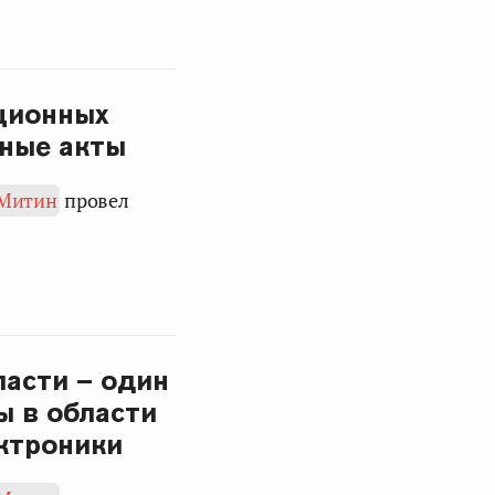
иционных
нные акты
 Митин
провел
ласти – один
ы в области
ектроники