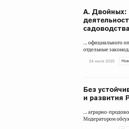
А. Двойных:
деятельност
садоводства
... официального о
отдельные законода
Нов
24 июля 2025
Без устойчи
и развития 
... аграрно-продо
Модератором обсуж