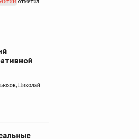
 Митин
отметил
ий
еативной
вьюхов, Николай
реальные