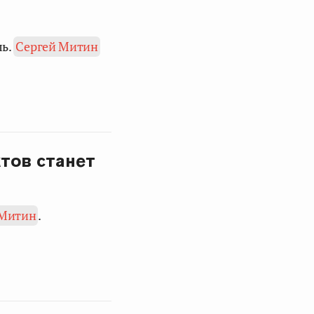
ль.
Сергей Митин
тов станет
 Митин
.