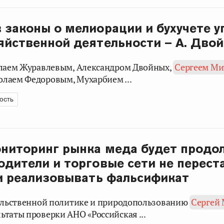
 законы о мелиорации и бухучете у
яйственной деятельности – А. Дво
олаем Журавлевым, Александром Двойных,
Сергеем М
лаем Федоровым, Мухарбием ...
ость
ониторинг рынка меда будет продо
одители и торговые сети не перест
и реализовывать фальсификат
вольственной политике и природопользованию
Сергей
ьтаты проверки АНО «Российская ...