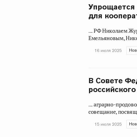
Упрощается 
для коопера
... РФ Николаем Ж
Емельяновым, Нико
Нов
16 июля 2025
В Совете Фе
российского
... аграрно-продо
совещание, посвяще
Нов
15 июля 2025