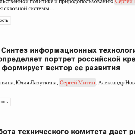
вольственной политике и природопользованию
Сергей
 сквозной системы ...
ость
: Синтез информационных технолог
 определяет портрет российской кр
 формирует вектор ее развития
 Ильина, Юлия Лазуткина,
Сергей Митин
, Александр Но
.
ость
абота технического комитета дает 