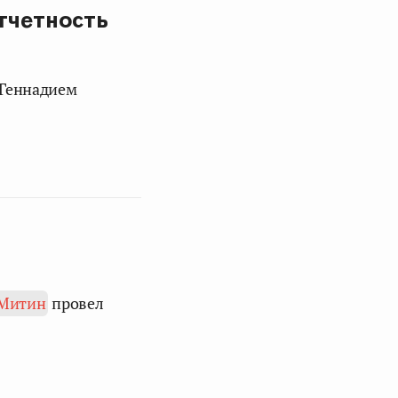
тчетность
 Геннадием
 Митин
провел