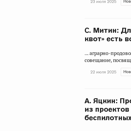
Нов
23 июля 2025
С. Митин: Д
квот» есть 
... аграрно-продо
совещание, посвяще
Нов
22 июля 2025
А. Яцкин: П
из проектов
беспилотных