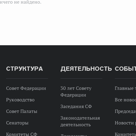
ичего не найдено.
СТРУКТУРА
ДЕЯТЕЛЬНОСТЬ
СОБЫ
Совет Федерации
30 лет Совету
Главные
Федерации
Руководство
Все ново
Заседания СФ
Совет Палаты
Председа
Законодательная
Сенаторы
Новости 
деятельность
Комитеты СФ
Комитет