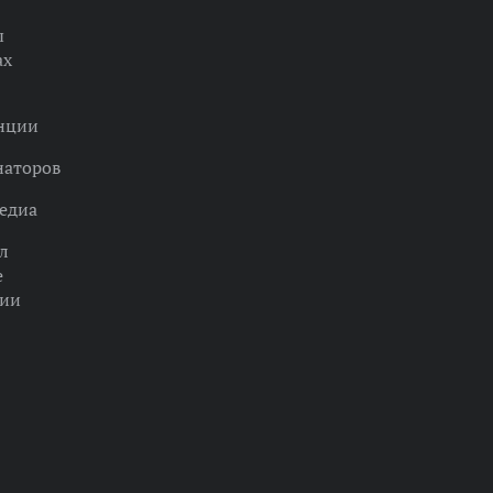
ы
ах
нции
наторов
едиа
л
е
ции