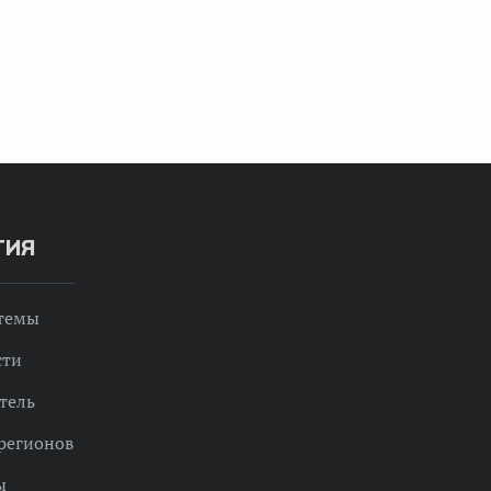
ТИЯ
 темы
сти
тель
регионов
ы