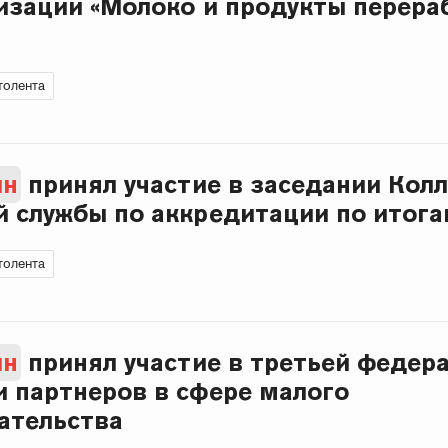
изации «Молоко и продукты перера
толента
ин
принял участие в заседании Кол
 службы по аккредитации по итога
толента
ин
принял участие в третьей федер
 партнеров в сфере малого
ательства