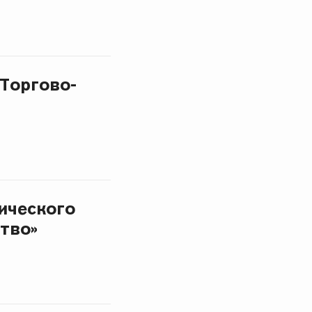
Торгово-
ического
тво»