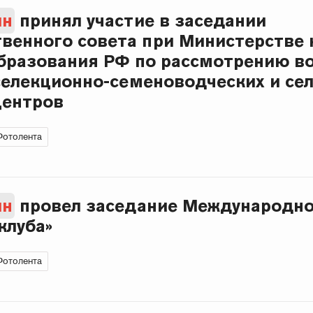
ин
принял участие в заседании
енного совета при Министерстве 
бразования РФ по рассмотрению в
селекционно-семеноводческих и се
центров
Фотолента
ин
провел заседание Международно
клуба»
Фотолента