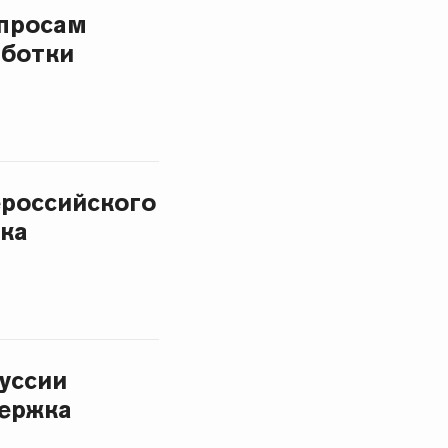
опросам
аботки
ероссийского
ка
уссии
держка