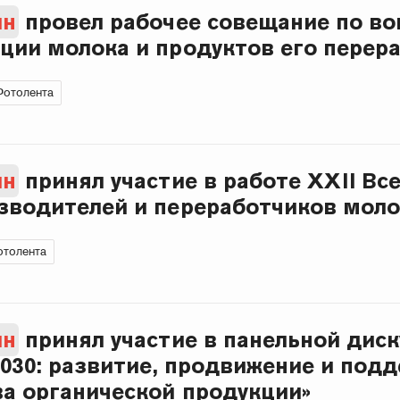
ин
провел рабочее совещание по в
ции молока и продуктов его перер
Фотолента
ин
принял участие в работе XXII Вс
зводителей и переработчиков моло
толента
ин
принял участие в панельной диск
2030: развитие, продвижение и под
а органической продукции»