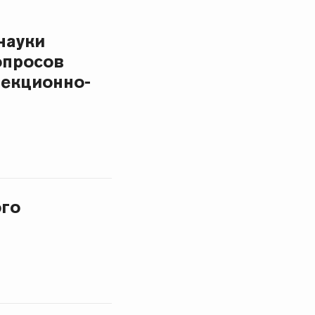
науки
опросов
лекционно-
го