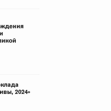
ождения
и
ликой
оклада
вы, 2024»