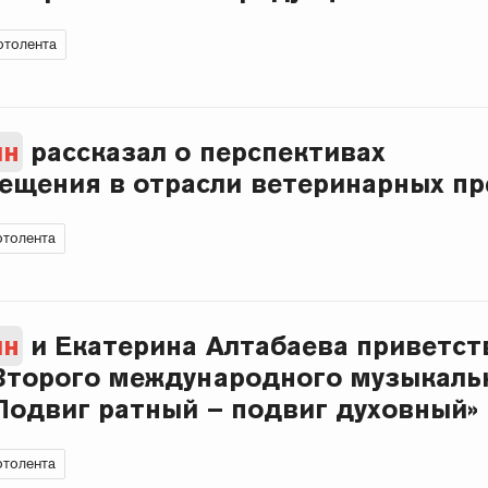
толента
ин
рассказал о перспективах
щения в отрасли ветеринарных пр
толента
ин
и Екатерина Алтабаева приветст
Второго международного музыкаль
Подвиг ратный – подвиг духовный»
толента