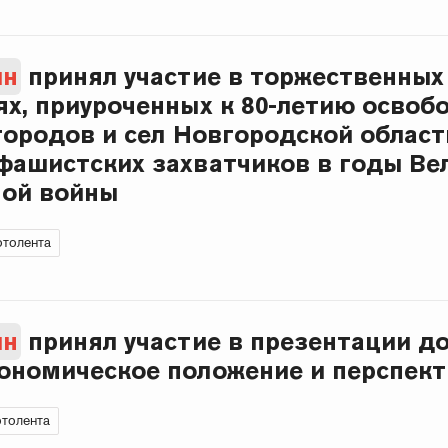
ин
принял участие в торжественных
х, приуроченных к 80-летию освоб
городов и сел Новгородской област
фашистских захватчиков в годы Ве
ной войны
толента
ин
принял участие в презентации д
ономическое положение и перспекти
толента