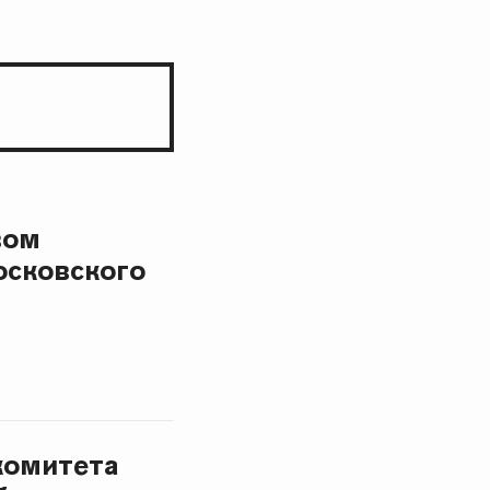
вом
осковского
комитета