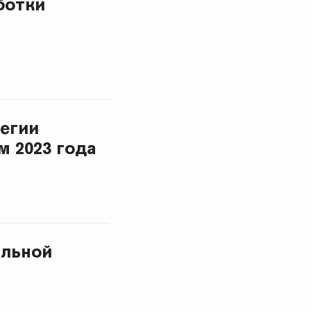
ботки
легии
м 2023 года
альной