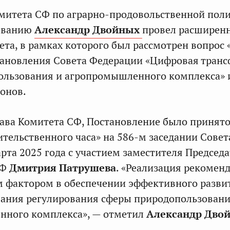
митета СФ по аграрно-продовольственной пол
ованию
Александр Двойных
провел расширен
ета, в рамках которого был рассмотрен вопрос 
тановления Совета Федерации «Цифровая тран
ользования и агропромышленного комплекса» 
онов.
ава Комитета СФ, Постановление было принят
ительственного часа» на 586-м заседании Совет
рта 2025 года с участием заместителя Председ
РФ
Дмитрия Патрушева
. «Реализация рекомен
 фактором в обеспечении эффективного разви
вания регулирования сферы природопользован
нного комплекса», — отметил
Александр Дво