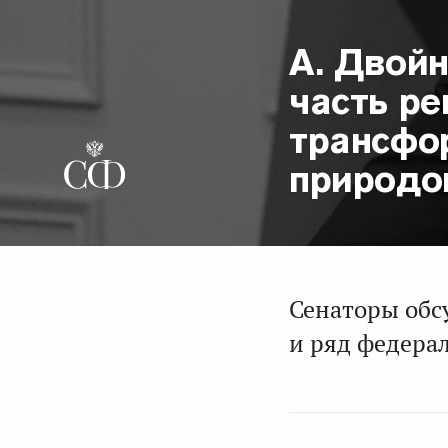
А. Двой
часть р
трансфо
природо
Сенаторы обс
и ряд федера