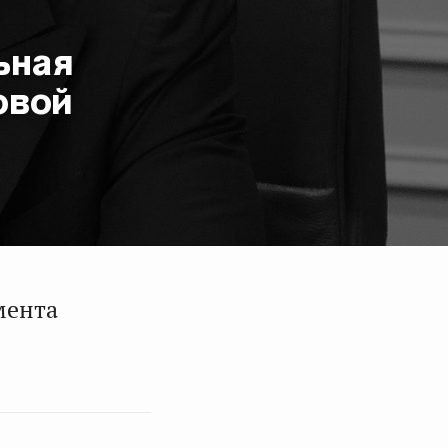
ьная
овой
мента