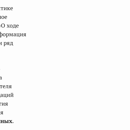
итике
ное
«О ходе
сформация
и ряд
о
а
ателя
даций
тия
ия
йных
.