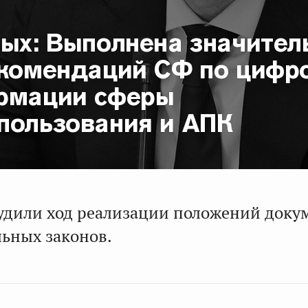
ных: Выполнена значител
екомендаций СФ по цифр
рмации сферы
пользования и АПК
удили ход реализации положений доку
льных законов.