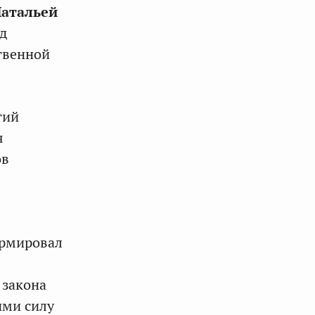
атальей
д
твенной
тий
я
ов
рмировал
 закона
ими силу