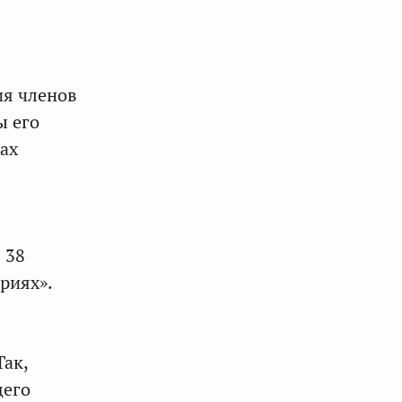
ия членов
ы его
ах
 38
риях».
Так,
щего