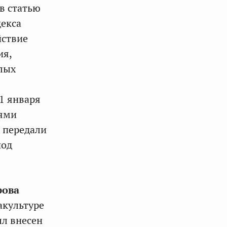
в статью
декса
йствие
ия,
лых
 1 января
иями
 передали
иод
рова
акультуре
ыл внесен