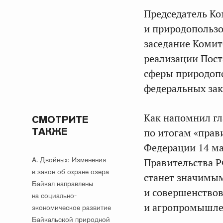
Председатель Ко
и природопольз
заседание Комит
реализации Пос
сферы природоп
федеральных зак
Как напомнил гл
СМОТРИТЕ
ТАКЖЕ
по итогам «прав
Федерации 14 ма
А. Двойных: Изменения
Правительства 
в закон об охране озера
станет значимым
Байкал направлены
и совершенство
на социально-
и агропромышле
экономическое развитие
Байкальской природной