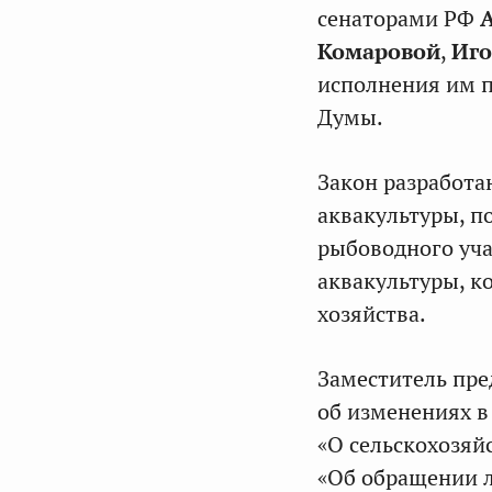
сенаторами РФ
Комаровой
,
Иго
исполнения им п
Думы.
Закон разработа
аквакультуры, п
рыбоводного уча
аквакультуры, к
хозяйства.
Заместитель пр
об изменениях в
«О сельскохозяй
«Об обращении л