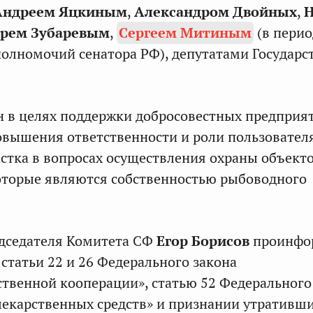
Андреем Яцкиным
,
Александром Двойных
,
Н
рем Зубаревым
,
Сергеем Митиным
(в перио
олномочий сенатора РФ), депутатами Государс
н в целях поддержки добросовестных предприя
овышения ответственности и роли пользовател
стка в вопросах осуществления охраны объект
оторые являются собственностью рыбоводного
едседателя Комитета СФ
Егор Борисов
проинфо
 статьи 22 и 26 Федерального закона
ственной кооперации», статью 52 Федерального
екарственных средств» и признании утративш