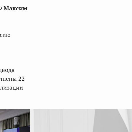
РФ
Максим
ссию
дводя
лнены 22
ализации