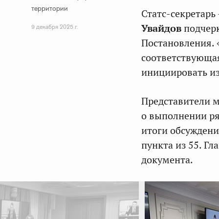
территории
Статс-секретарь
Увайдов
подчерк
9 декабря 2025 г.
Постановления. 
соответствующая
инициировать из
Представители 
о выполнении ря
итоги обсуждени
пункта из 55. Г
документа.