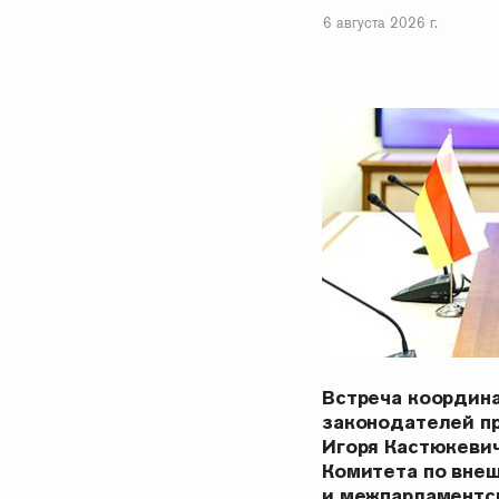
6 августа 2026 г.
Встреча координ
законодателей п
Игоря Кастюкеви
Комитета по вне
и межпарламентс