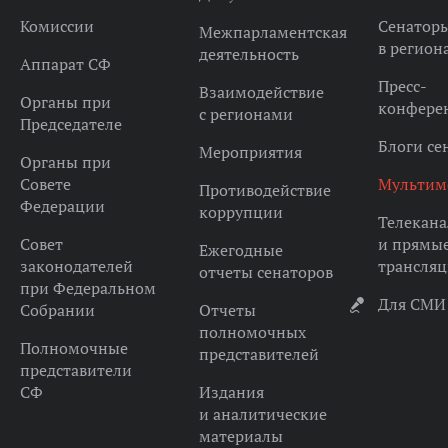
Комиссии
Сенатор
Межпарламентская
в регион
деятельность
Аппарат СФ
Пресс-
Взаимодействие
Органы при
конфере
с регионами
Председателе
Блоги се
Мероприятия
Органы при
Совете
Мультим
Противодействие
Федерации
коррупции
Телекана
Совет
и прямы
Ежегодные
законодателей
трансля
отчеты сенаторов
при Федеральном
Для СМИ
Собрании
Отчеты
полномочных
Полномочные
представителей
представители
СФ
Издания
и аналитические
материалы