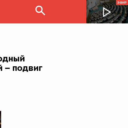
ЭФИР
родный
 – подвиг