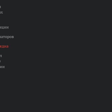
ы
ах
нции
наторов
едиа
л
е
ции