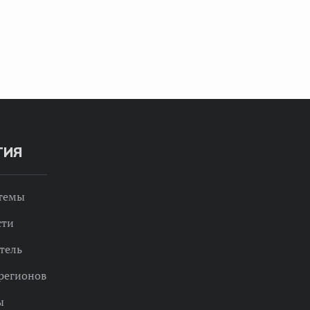
ТИЯ
 темы
сти
тель
регионов
ы