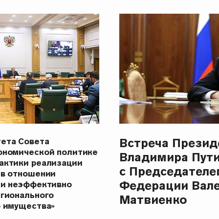
Встреча Презид
ета Совета
ономической политике
Владимира Пут
актики реализации
с Председателе
 в отношении
Федерации Вал
 и неэффективно
егионального
Матвиенко
о имущества»