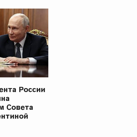
ента России
ина
м Совета
ентиной