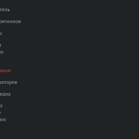
тель
регионов
ы
ы
ах
нции
наторов
едиа
л
е
ции