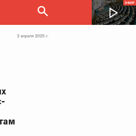
ЭФИР
2 апреля 2025 г.
ых
-
етам