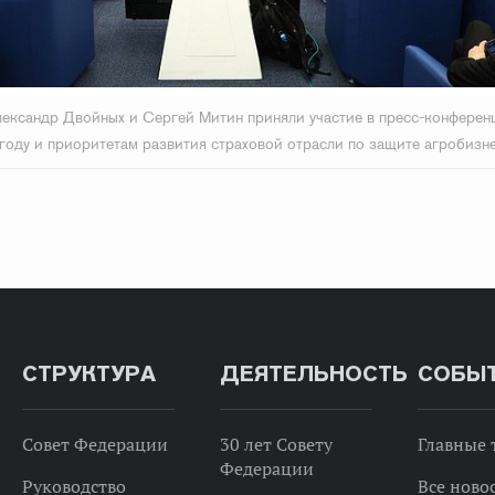
ександр Двойных и Сергей Митин приняли участие в пресс-конферен
 году и приоритетам развития страховой отрасли по защите агробизн
СТРУКТУРА
ДЕЯТЕЛЬНОСТЬ
СОБЫ
Совет Федерации
30 лет Совету
Главные
Федерации
Руководство
Все ново