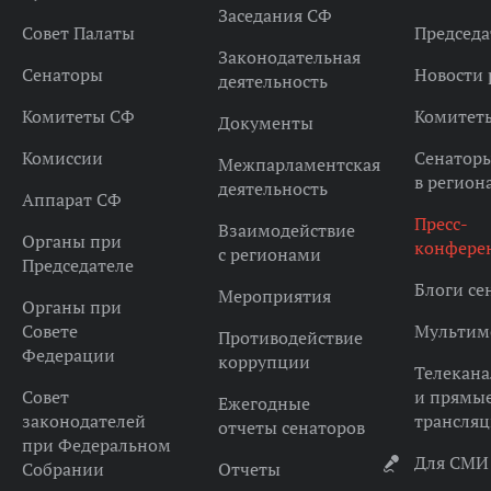
Заседания СФ
Совет Палаты
Председа
Законодательная
Сенаторы
Новости 
деятельность
Комитеты СФ
Комитет
Документы
Комиссии
Сенатор
Межпарламентская
в регион
деятельность
Аппарат СФ
Пресс-
Взаимодействие
Органы при
конфере
с регионами
Председателе
Блоги се
Мероприятия
Органы при
Совете
Мультим
Противодействие
Федерации
коррупции
Телекана
Совет
и прямы
Ежегодные
законодателей
трансля
отчеты сенаторов
при Федеральном
Для СМИ
Собрании
Отчеты