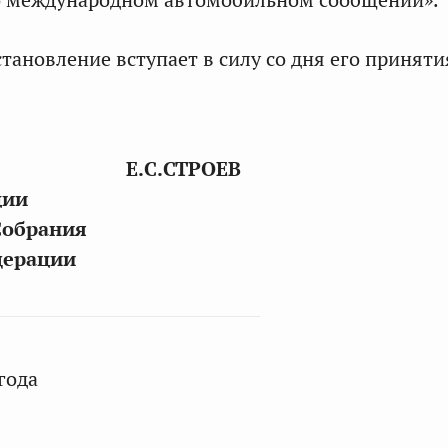
о международном автомобильном сообщении».
тановление вступает в силу со дня его приняти
Е.С.СТРОЕВ
ции
Собрания
дерации
года