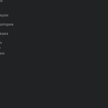
ах
нции
наторов
едиа
л
е
ции