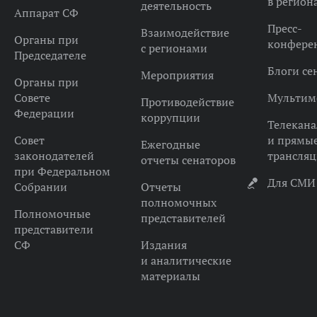
в регион
деятельность
Аппарат СФ
Пресс-
Взаимодействие
Органы при
конфере
с регионами
Председателе
Блоги се
Мероприятия
Органы при
Совете
Мультим
Противодействие
Федерации
коррупции
Телекана
Совет
и прямы
Ежегодные
законодателей
трансля
отчеты сенаторов
при Федеральном
Для СМИ
Собрании
Отчеты
полномочных
Полномочные
представителей
представители
СФ
Издания
и аналитические
материалы