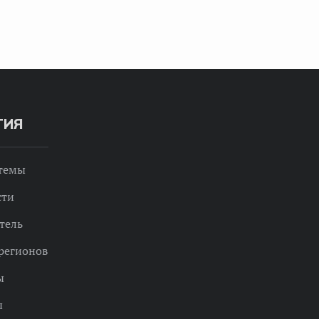
ТИЯ
 темы
сти
тель
регионов
ы
ы