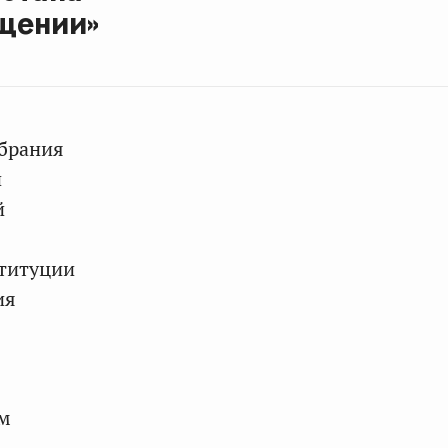
щении»
обрания
н
й
ституции
ия
ом